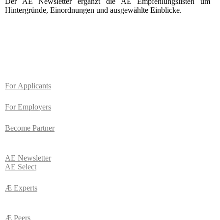
Der AE Newsletter ergänzt die AE Empfehlungslisten um
Hintergründe, Einordnungen und ausgewählte Einblicke.
For
Applicants
For Employers
Become Partner
AE
Newsletter
AE Select
Æ Experts
Æ Peers