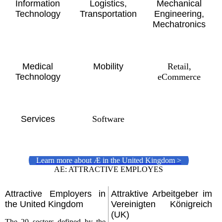
Information
Logistics,
Mechanical
Technology
Transportation
Engineering,
Mechatronics
Medical
Mobility
Retail,
Technology
eCommerce
Services
Software
Learn more about Æ in the United Kingdom >
AE: ATTRACTIVE EMPLOYES
Attractive Employers in
Attraktive Arbeitgeber im
the United Kingdom
Vereinigten Königreich
(UK)
The 20 sectors defined by the