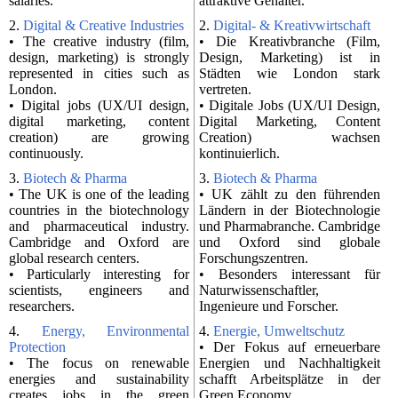
salaries.
attraktive Gehälter.
2.
Digital & Creative Industries
2.
Digital- & Kreativwirtschaft
• The creative industry (film,
• Die Kreativbranche (Film,
design, marketing) is strongly
Design, Marketing) ist in
represented in cities such as
Städten wie London stark
London.
vertreten.
• Digital jobs (UX/UI design,
• Digitale Jobs (UX/UI Design,
digital marketing, content
Digital Marketing, Content
creation) are growing
Creation) wachsen
continuously.
kontinuierlich.
3.
Biotech & Pharma
3.
Biotech & Pharma
• The UK is one of the leading
• UK zählt zu den führenden
countries in the biotechnology
Ländern in der Biotechnologie
and pharmaceutical industry.
und Pharmabranche. Cambridge
Cambridge and Oxford are
und Oxford sind globale
global research centers.
Forschungszentren.
• Particularly interesting for
• Besonders interessant für
scientists, engineers and
Naturwissenschaftler,
researchers.
Ingenieure und Forscher.
4.
Energy, Environmental
4.
Energie, Umweltschutz
Protection
• Der Fokus auf erneuerbare
• The focus on renewable
Energien und Nachhaltigkeit
energies and sustainability
schafft Arbeitsplätze in der
creates jobs in the green
Green Economy.