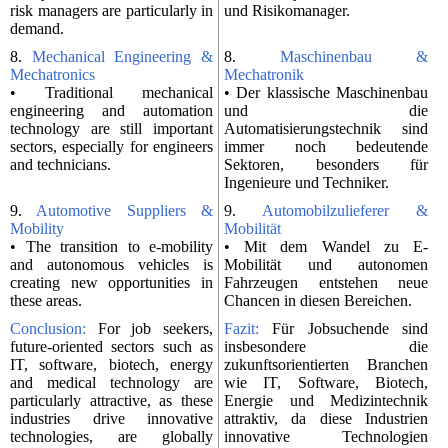
risk managers are particularly in
und Risikomanager.
demand.
8.
Mechanical Engineering &
8.
Maschinenbau &
Mechatronics
Mechatronik
• Traditional mechanical
• Der klassische Maschinenbau
engineering and automation
und die
technology are still important
Automatisierungstechnik sind
sectors, especially for engineers
immer noch bedeutende
and technicians.
Sektoren, besonders für
Ingenieure und Techniker.
9.
Automotive Suppliers &
9.
Automobilzulieferer &
Mobility
Mobilität
• The transition to e-mobility
• Mit dem Wandel zu E-
and autonomous vehicles is
Mobilität und autonomen
creating new opportunities in
Fahrzeugen entstehen neue
these areas.
Chancen in diesen Bereichen.
Conclusion:
For job seekers,
Fazit:
Für Jobsuchende sind
future-oriented sectors such as
insbesondere die
IT, software, biotech, energy
zukunftsorientierten Branchen
and medical technology are
wie IT, Software, Biotech,
particularly attractive, as these
Energie und Medizintechnik
industries drive innovative
attraktiv, da diese Industrien
technologies, are globally
innovative Technologien