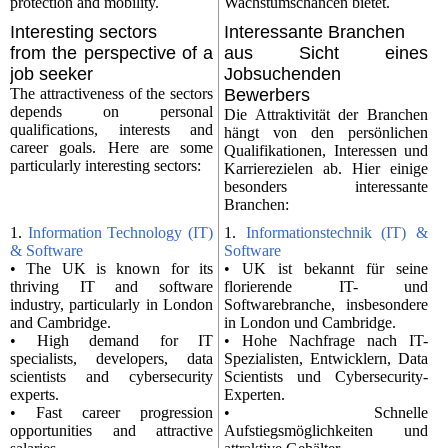
protection and mobility.
Wachstumschancen bietet.
Interesting sectors
Interessante Branchen
from the perspective of a
aus Sicht eines
job seeker
Jobsuchenden
The attractiveness of the sectors
Bewerbers
depends on personal
Die Attraktivität der Branchen
qualifications, interests and
hängt von den persönlichen
career goals. Here are some
Qualifikationen, Interessen und
particularly interesting sectors:
Karrierezielen ab. Hier einige
besonders interessante
Branchen:
1.
Information Technology (IT)
1.
Informationstechnik (IT) &
& Software
Software
• The UK is known for its
• UK ist bekannt für seine
thriving IT and software
florierende IT- und
industry, particularly in London
Softwarebranche, insbesondere
and Cambridge.
in London und Cambridge.
• High demand for IT
• Hohe Nachfrage nach IT-
specialists, developers, data
Spezialisten, Entwicklern, Data
scientists and cybersecurity
Scientists und Cybersecurity-
experts.
Experten.
• Fast career progression
• Schnelle
opportunities and attractive
Aufstiegsmöglichkeiten und