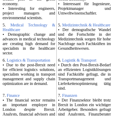
economy.
• Interessant für Ingenieure,
• Interesting for engineers,
Projektmanager und
project managers and
Umweltwissenschaftler.
environmental scientists.
5.
Medical Technology &
5.
Medizintechnik & Healthcare
Healthcare
• Der demografische Wandel
• Demographic change and
und die Fortschritte in der
advances in medical technology
Medizintechnik sorgen für hohe
are creating high demand for
Nachfrage nach Fachkräften im
specialists in the healthcare
Gesundheitswesen.
sector.
6.
Logistics & Transportation
6.
Logistik & Transport
• Due to the post-Brexit need
• Durch den Post-Brexit-Bedarf
for efficient logistics solutions,
an effizienten Logistiklösungen
specialists working in transport
sind Fachkräfte gefragt, die in
management and supply chain
Transportmanagement und
optimization are in demand.
Lieferkettenoptimierung tätig
sind.
7.
Finance
7.
Finanzen
• The financial sector remains
• Der Finanzsektor bleibt trotz
an important employer in
Brexit in London ein wichtiger
London despite Brexit.
Arbeitgeber. Besonders gefragt
Analysts, financial advisors and
sind Analysten, Finanzberater