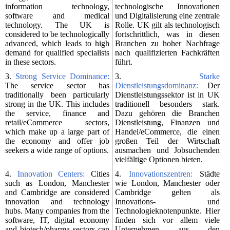
information technology,
technologische Innovationen
software and medical
und Digitalisierung eine zentrale
technology. The UK is
Rolle. UK gilt als technologisch
considered to be technologically
fortschrittlich, was in diesen
advanced, which leads to high
Branchen zu hoher Nachfrage
demand for qualified specialists
nach qualifizierten Fachkräften
in these sectors.
führt.
3.
Strong Service Dominance:
3.
Starke
The service sector has
Dienstleistungsdominanz:
Der
traditionally been particularly
Dienstleistungssektor ist in UK
strong in the UK. This includes
traditionell besonders stark.
the service, finance and
Dazu gehören die Branchen
retail/eCommerce sectors,
Dienstleistung, Finanzen und
which make up a large part of
Handel/eCommerce, die einen
the economy and offer job
großen Teil der Wirtschaft
seekers a wide range of options.
ausmachen und Jobsuchenden
vielfältige Optionen bieten.
4.
Innovation Centers:
Cities
4.
Innovationszentren:
Städte
such as London, Manchester
wie London, Manchester oder
and Cambridge are considered
Cambridge gelten als
innovation and technology
Innovations- und
hubs. Many companies from the
Technologieknotenpunkte. Hier
software, IT, digital economy
finden sich vor allem viele
and biotech/pharma sectors can
Unternehmen aus den