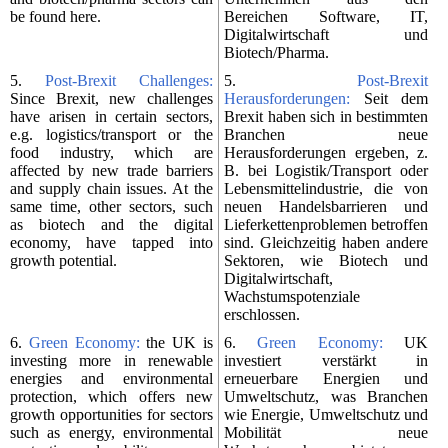
be found here.
Bereichen Software, IT,
Digitalwirtschaft und
Biotech/Pharma.
5.
Post-Brexit Challenges:
5.
Post-Brexit
Since Brexit, new challenges
Herausforderungen:
Seit dem
have arisen in certain sectors,
Brexit haben sich in bestimmten
e.g. logistics/transport or the
Branchen neue
food industry, which are
Herausforderungen ergeben, z.
affected by new trade barriers
B. bei Logistik/Transport oder
and supply chain issues. At the
Lebensmittelindustrie, die von
same time, other sectors, such
neuen Handelsbarrieren und
as biotech and the digital
Lieferkettenproblemen betroffen
economy, have tapped into
sind. Gleichzeitig haben andere
growth potential.
Sektoren, wie Biotech und
Digitalwirtschaft,
Wachstumspotenziale
erschlossen.
6.
Green Economy:
the UK is
6.
Green Economy:
UK
investing more in renewable
investiert verstärkt in
energies and environmental
erneuerbare Energien und
protection, which offers new
Umweltschutz, was Branchen
growth opportunities for sectors
wie Energie, Umweltschutz und
such as energy, environmental
Mobilität neue