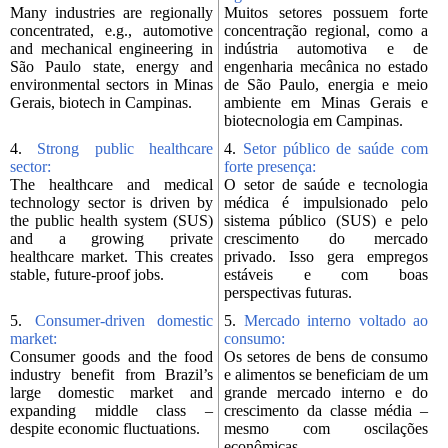
Many industries are regionally
Muitos setores possuem forte
concentrated, e.g., automotive
concentração regional, como a
and mechanical engineering in
indústria automotiva e de
São Paulo state, energy and
engenharia mecânica no estado
environmental sectors in Minas
de São Paulo, energia e meio
Gerais, biotech in Campinas.
ambiente em Minas Gerais e
biotecnologia em Campinas.
4.
Strong public healthcare
4.
Setor público de saúde com
sector:
forte presença:
The healthcare and medical
O setor de saúde e tecnologia
technology sector is driven by
médica é impulsionado pelo
the public health system (SUS)
sistema público (SUS) e pelo
and a growing private
crescimento do mercado
healthcare market. This creates
privado. Isso gera empregos
stable, future-proof jobs.
estáveis e com boas
perspectivas futuras.
5.
Consumer-driven domestic
5.
Mercado interno voltado ao
market:
consumo:
Consumer goods and the food
Os setores de bens de consumo
industry benefit from Brazil’s
e alimentos se beneficiam de um
large domestic market and
grande mercado interno e do
expanding middle class –
crescimento da classe média –
despite economic fluctuations.
mesmo com oscilações
econômicas.