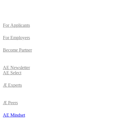
For
Applicants
For Employers
Become Partner
AE
Newsletter
AE Select
Æ Experts
Æ Peers
AE Mindset