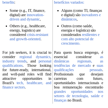
benefits
:
benefícios variados:
Some (e.g., IT, finance,
Alguns (como TI, finanças
digital) are
innovation-
e digital) são
inovadores e
driven and dynamic
,
dinâmicos
,
Others (e.g., healthcare,
Outros (como saúde,
energy, logistics) are
energia e logística) são
considered
crisis-resistant
considerados
resilientes e
and growth-oriented
.
com alto potencial de
crescimento.
For job seekers, it is crucial to
Para quem busca emprego, é
consider
regional dynamics,
essencial considerar
as
industry trends
, and
personal
dinâmicas regionais, as
qualifications
. Those looking
tendências de mercado
e
suas
for future-ready, international,
qualificações pessoais
.
and well-paid roles will find
Profissionais que desejam
attractive opportunities in
carreiras com futuro,
Brazil’s
tech, healthcare, and
oportunidades internacionais e
finance sectors
.
boa remuneração encontrarão
grandes oportunidades nos
setores de tecnologia, saúde e
finanças
no Brasil.