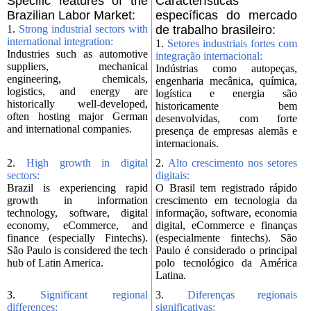
Specific features of the
Características
Brazilian Labor Market:
específicas do mercado
1.
Strong industrial sectors with
de trabalho brasileiro:
international integration:
1.
Setores industriais fortes com
Industries such as automotive
integração internacional:
suppliers, mechanical
Indústrias como autopeças,
engineering, chemicals,
engenharia mecânica, química,
logistics, and energy are
logística e energia são
historically well-developed,
historicamente bem
often hosting major German
desenvolvidas, com forte
and international companies.
presença de empresas alemãs e
internacionais.
2.
High growth in digital
2.
Alto crescimento nos setores
sectors:
digitais:
Brazil is experiencing rapid
O Brasil tem registrado rápido
growth in information
crescimento em tecnologia da
technology, software, digital
informação, software, economia
economy, eCommerce, and
digital, eCommerce e finanças
finance (especially Fintechs).
(especialmente fintechs). São
São Paulo is considered the tech
Paulo é considerado o principal
hub of Latin America.
polo tecnológico da América
Latina.
3.
Significant regional
3.
Diferenças regionais
differences:
significativas: