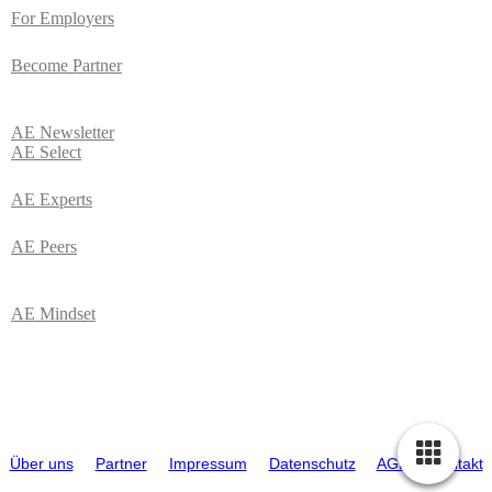
For Employers
Become Partner
AE
Newsletter
AE Select
AE Experts
AE Peers
AE Mindset
© 2026 ATTRACTIVE EMPLOYERS (AE). Alle Rechte vorbehalten |
Über uns
|
Partner
|
Impressum
|
Datenschutz
|
AGB
|
Kontakt